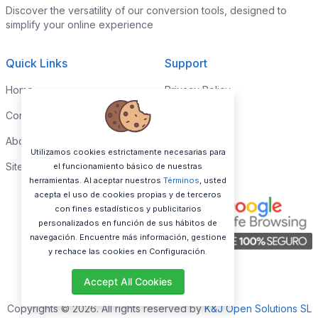
Discover the versatility of our conversion tools, designed to
simplify your online experience
Quick Links
Support
Home
Privacy Policy
Contact Support
Report
About Us
Utilizamos cookies estrictamente necesarias para
Sitemap
el funcionamiento básico de nuestras
herramientas. Al aceptar nuestros
Términos
, usted
acepta el uso de cookies propias y de terceros
con fines estadísticos y publicitarios
personalizados en función de sus hábitos de
navegación. Encuentre más información, gestione
y rechace las cookies en Configuración.
Accept All Cookies
Copyrights © 2026. All rights reserved by
K&J Open Solutions SL